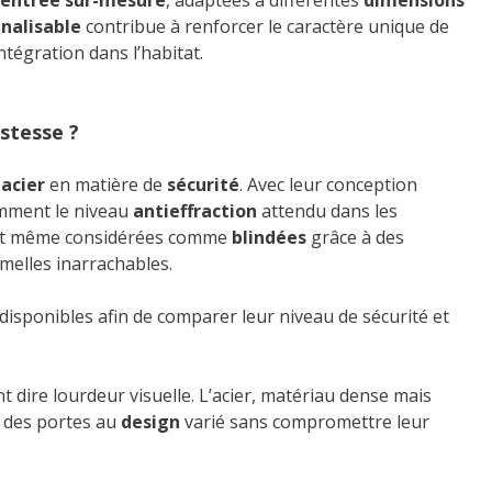
’entrée sur-mesure
, adaptées à différentes
dimensions
nalisable
contribue à renforcer le caractère unique de
tégration dans l’habitat.
stesse ?
 acier
en matière de
sécurité
. Avec leur conception
mment le niveau
antieffraction
attendu dans les
ont même considérées comme
blindées
grâce à des
melles inarrachables.
disponibles afin de comparer leur niveau de sécurité et
 dire lourdeur visuelle. L’acier, matériau dense mais
à des portes au
design
varié sans compromettre leur